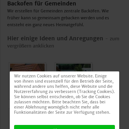
Backofen für Gemeinden
Wir erstellen für Gemeinden zentrale Backöfen. Wie
früher kann so gemeinsam gebacken werden und es
entsteht ein ganz neues Heimatgefühl.
Hier einige Ideen und Anregungen
- zum
vergrößern anklicken
Wir nutzen Cookies auf unserer Website. Einige
von ihnen sind essenziell für den Betrieb der Seite,
während andere uns helfen, diese Website und die
Nutzererfahrung zu verbessern (Tracking Cookies).
Sie können selbst entscheiden, ob Sie die Cookies
zulassen möchten. Bitte beachten Sie, dass bei
einer Ablehnung womöglich nicht mehr alle
Funktionalitäten der Seite zur Verfügung stehen.